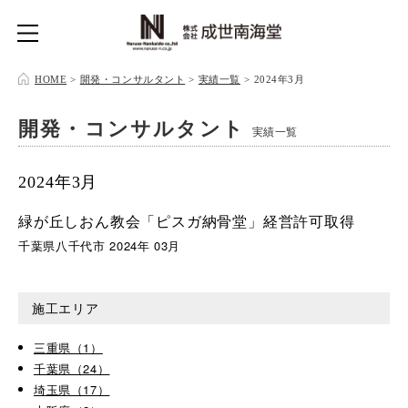
HOME
>
開発・コンサルタント
>
実績一覧
>
2024年3月
開発・コンサルタント
実績一覧
2024年3月
緑が丘しおん教会「ピスガ納骨堂」経営許可取得
千葉県八千代市 2024年 03月
施工エリア
三重県（1）
千葉県（24）
埼玉県（17）