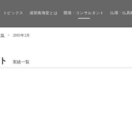
トピックス
成世南海堂とは
開発・コンサルタント
仏壇・仏具
一覧
>
2005年2月
ト
実績一覧