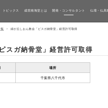
トピックス
成世南海堂とは
開発・コンサルタント
仏壇・仏具
一覧
>
緑が丘しおん教会「ピスガ納骨堂」経営許可取得
ピスガ納骨堂」経営許可取得
月
場所
千葉県八千代市