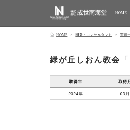
HOME
HOME
>
開発・コンサルタント
>
実績
緑が丘しおん教会「
取得年
取得
2024年
03月