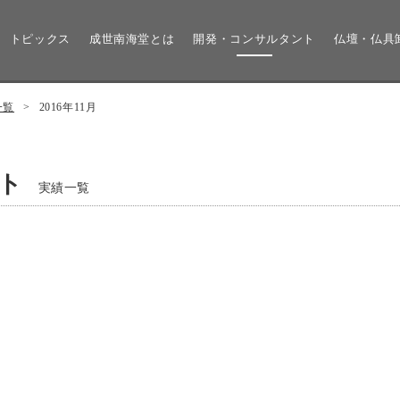
トピックス
成世南海堂とは
開発・コンサルタント
仏壇・仏具
一覧
>
2016年11月
ト
実績一覧