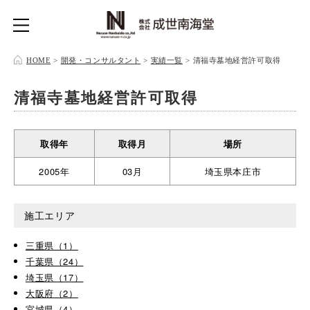
HOME
>
開発・コンサルタント
>
実績一覧
>
清福寺墓地経営許可取得
清福寺墓地経営許可取得
取得年
取得月
場所
2005年
03月
埼玉県本庄市
施工エリア
三重県（1）
千葉県（24）
埼玉県（17）
大阪府（2）
宮城県（4）