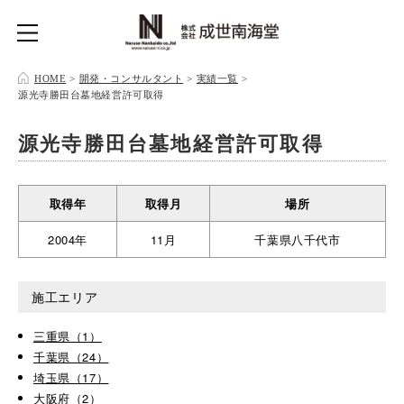
HOME
>
開発・コンサルタント
>
実績一覧
>
源光寺勝田台墓地経営許可取得
源光寺勝田台墓地経営許可取得
取得年
取得月
場所
2004年
11月
千葉県八千代市
施工エリア
三重県（1）
千葉県（24）
埼玉県（17）
大阪府（2）