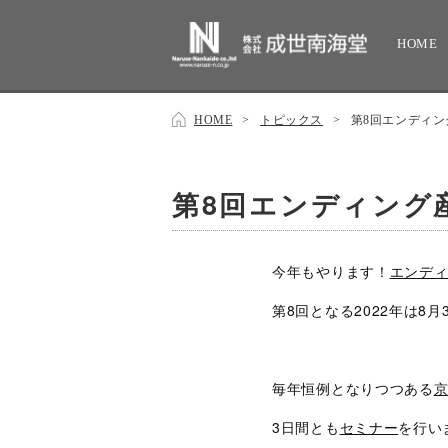
HOME
HOME
>
トピックス
>
第8回エンディン
第8回エンディング
今年もやります！
エンデ
第8回となる2022年は8
毎年恒例となりつつある
3日間とも
セミナー
を行い