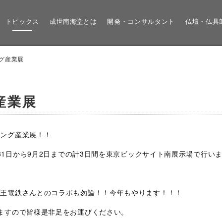
トピックス
成世南海堂とは
開発・コンサルタント
仏壇・仏具
グ産業展
産業展
ィング産業展
！！
月31日から9月2日までの計3日間を東京ビックサイト南展示場で行い
京王電鉄さん
とのコラボも勿論！！今年もやります！！！
ますので皆様是非足をお運びください。